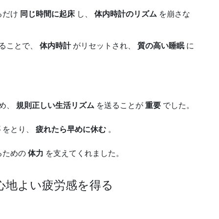
るだけ
同じ時間に起床
し、
体内時計のリズム
を崩さな
ることで、
体内時計
がリセットされ、
質の高い睡眠
に
め、
規則正しい生活リズム
を送ることが
重要
でした。
事
をとり、
疲れたら早めに休む
。
るための
体力
を支えてくれました。
、心地よい疲労感を得る
。