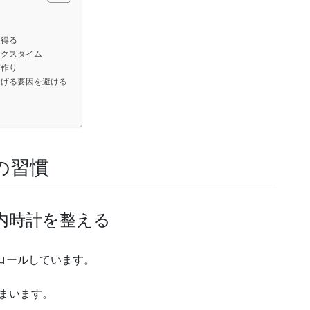
を得る
ックスタイム
室作り
妨げる要因を避ける
の習慣
体内時計を整える
ロールしています。
まいます。