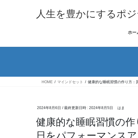
コ
ナ
ン
ビ
人生を豊かにするポジ
テ
ゲ
ン
ー
ホー
ツ
シ
へ
ョ
ス
ン
キ
に
ッ
移
プ
動
HOME
マインドセット
健康的な睡眠習慣の作り方：
2024年8月6日
/ 最終更新日時 :
2024年8月5日
はま
健康的な睡眠習慣の作
日をパフォーマンスア