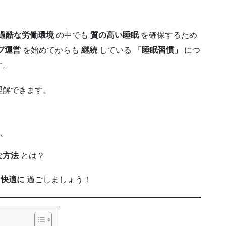
過酷な労働環境
の中でも
質の高い睡眠
を確保するため
プ運営
を始めてからも
継続
している
「睡眠習慣」
につ
す。
理解できます。
か
な方法
とは？
を快適に
過ごしましょう！