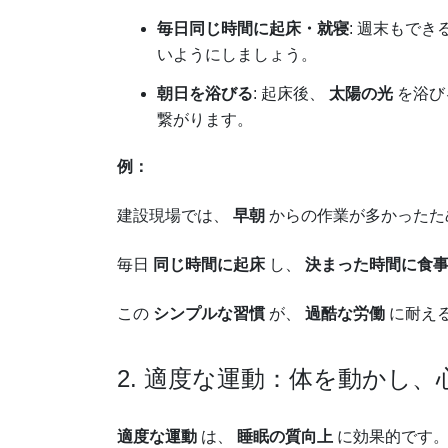
毎日同じ時間に起床・就寝
: 週末もでき
いようにしましょう。
朝日を浴びる
: 起床後、
太陽の光
を浴び
繋がります。
例：
建設現場では、
早朝
からの作業が多かったた
毎日
同じ時間に起床
し、
決まった時間に食
この
シンプルな習慣
が、
過酷な労働
に耐え
2. 適度な運動：体を動かし
適度な運動
は、
睡眠の質向上
に効果的です