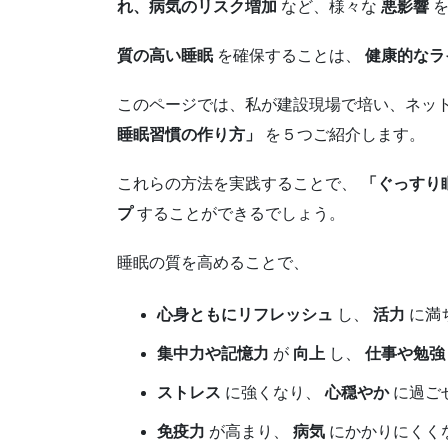
れ、病気のリスク増加
など、様々な
悪影響
を
質の高い睡眠
を確保することは、
健康的なラ
このページでは、私が建設現場で培い、ネッ
睡眠習慣の作り方」
を５つご紹介します。
これらの方法を実践することで、
「ぐっすり
プ
することができるでしょう。
睡眠の質を高めることで、
心身ともにリフレッシュ
し、
活力
に満
集中力や記憶力
が
向上
し、
仕事や勉強
ストレス
に強くなり、
心穏やか
に過ご
免疫力
が高まり、
病気
にかかりにくく