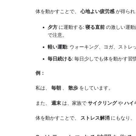
体を動かすことで、
心地よい疲労感
が得られ
夕方
に運動する:
寝る直前
の激しい運動
で注意。
軽い運動
: ウォーキング、ヨガ、ストレ
毎日続ける
: 毎日少しでも体を動かす習
例：
私は、
毎朝
、
散歩
をしています。
また、
週末
は、家族で
サイクリング
や
ハイ
体を動かすことで、
ストレス解消
にもなり