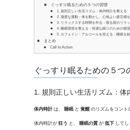
ぐっすり眠るための５つの習慣
1. 規則正しい生活リズム：体内時計を整える
2. 適度な運動：体を動かし、心地よい疲労感
3. リラックスする時間を作る：寝る前のリラ
4. 睡眠環境を整える：快適な眠りのための寝
5. カフェイン・アルコールを控える：睡眠を
まとめ
Call to Action
ぐっすり眠るための５つ
1. 規則正しい生活リズム：
体内時計
は、
睡眠
と
覚醒
のリズムをコント
体内時計が
狂う
と、
睡眠の質
が
低下
してし