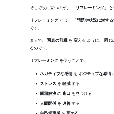
そこで役に立つのが、
「リフレーミング」
と
リフレーミング
とは、
「問題や状況に対する
です。
まるで、
写真の額縁
を
変える
ように、
同じ
るのです。
リフレーミング
を使うことで、
ネガティブな感情
を
ポジティブな感情
ストレス
を
軽減
する
問題解決
の
糸口
を見つける
人間関係
を
改善
する
自己肯定感
を
高める