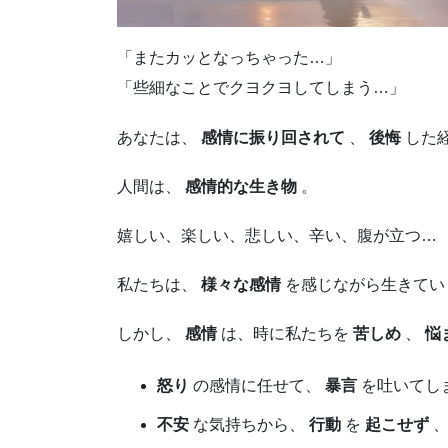
「またカッとなっちゃった…」
「些細なことでクヨクヨしてしまう…」
あなたは、
感情に振り回されて
、
後悔
した
人間は、
感情的な生き物
。
嬉しい、楽しい、悲しい、辛い、腹が立つ…
私たちは、
様々な感情
を感じながら生きてい
しかし、
感情
は、時に私たちを
苦しめ
、
悩
怒り
の感情に任せて、
暴言
を吐いてし
不安
な気持ちから、
行動
を
起こせず