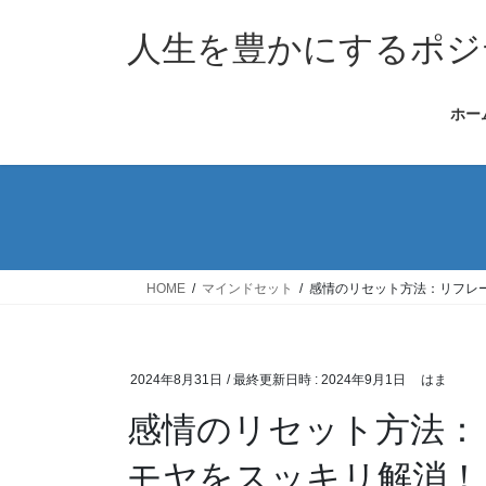
コ
ナ
ン
ビ
人生を豊かにするポジ
テ
ゲ
ン
ー
ホー
ツ
シ
へ
ョ
ス
ン
キ
に
ッ
移
プ
動
HOME
マインドセット
感情のリセット方法：リフレ
2024年8月31日
/ 最終更新日時 :
2024年9月1日
はま
感情のリセット方法：
モヤをスッキリ解消！