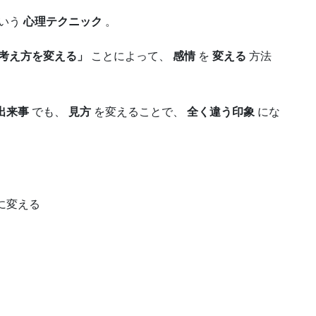
いう
心理テクニック
。
考え方を変える」
ことによって、
感情
を
変える
方法
出来事
でも、
見方
を変えることで、
全く違う印象
にな
に変える